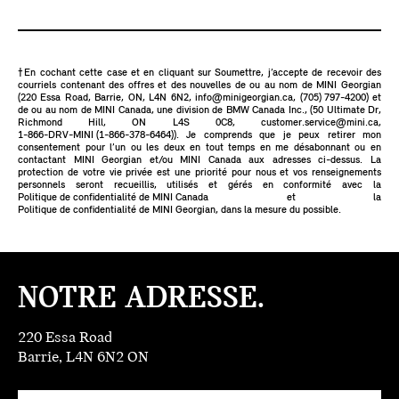
†En cochant cette case et en cliquant sur Soumettre, j’accepte de recevoir des
courriels contenant des offres et des nouvelles de ou au nom de MINI Georgian
(220 Essa Road, Barrie, ON, L4N 6N2,
info@minigeorgian.ca
,
(705) 797-4200
) et
de ou au nom de MINI Canada, une division de BMW Canada Inc., (50 Ultimate Dr,
Richmond Hill, ON L4S 0C8,
customer.service@mini.ca
,
1-866-DRV-MINI (1-866-378-6464)
). Je comprends que je peux retirer mon
consentement pour l’un ou les deux en tout temps en me désabonnant ou en
contactant MINI Georgian et/ou MINI Canada aux adresses ci-dessus. La
protection de votre vie privée est une priorité pour nous et vos renseignements
personnels seront recueillis, utilisés et gérés en conformité avec la
Politique de confidentialité de MINI Canada
et la
Politique de confidentialité de MINI Georgian
, dans la mesure du possible.
NOTRE ADRESSE.
220 Essa Road
Barrie, L4N 6N2 ON