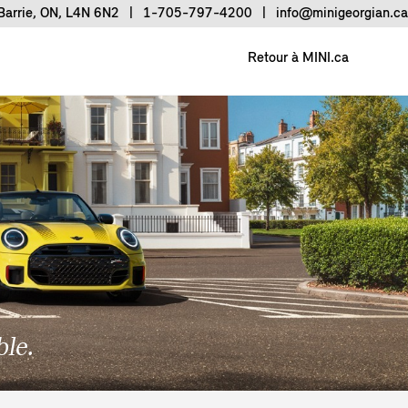
Barrie, ON, L4N 6N2
|
1-705-797-4200
|
info@minigeorgian.ca
Retour à MINI.ca
le.