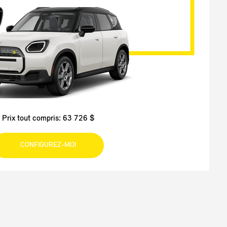
Prix tout compris: 63 726 $
CONFIGUREZ-MOI